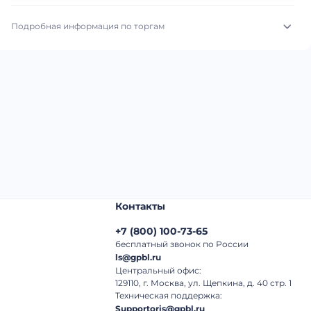
Подробная информация по торгам
Начало торгов:
31.07.2026, 09:10 МСК
Конец торгов:
07.08.2026, 09:10 МСК
Тип аукциона:
Открытые торги
Начальная цена:
16 960 000 ₽
Шаг торгов:
50 000 ₽
Контакты
Кол-во ставок:
-
+7
(
800
)
100-73-65
Регион:
Кемеровская Область
бесплатный звонок по России
ls@gpbl.ru
Центральный офис:
129110, г. Москва, ул. Щепкина, д. 40 стр. 1
Техническая поддержка:
Supportoris@gpbl.ru