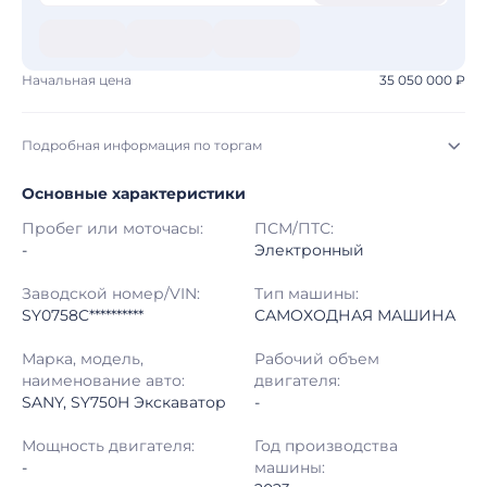
Начальная цена
35 050 000 ₽
Подробная информация по торгам
Основные характеристики
Начало торгов:
07.08.2026, 09:12 МСК
Пробег или моточасы:
ПСМ/ПТС:
Конец торгов:
14.08.2026, 09:12 МСК
-
Электронный
Тип аукциона:
Открытые торги
Заводской номер/VIN:
Тип машины:
SY0758C**********
САМОХОДНАЯ МАШИНА
Начальная цена:
35 050 000 ₽
Марка, модель,
Рабочий объем
наименование авто:
двигателя:
Шаг торгов:
50 000 ₽
SANY, SY750H Экскаватор
-
Кол-во ставок:
-
Мощность двигателя:
Год производства
-
машины:
Регион:
Кемеровская Область