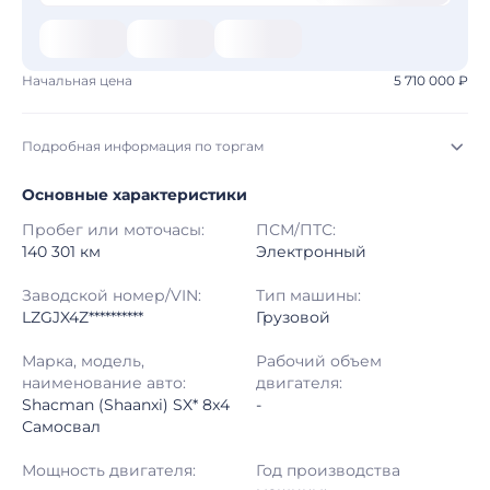
Начальная цена
5 710 000 ₽
Подробная информация по торгам
Основные характеристики
Начало торгов:
07.08.2026, 09:12 МСК
Пробег или моточасы:
ПСМ/ПТС:
Конец торгов:
14.08.2026, 09:12 МСК
140 301 км
Электронный
Тип аукциона:
Открытые торги
Заводской номер/VIN:
Тип машины:
LZGJX4Z**********
Грузовой
Начальная цена:
5 710 000 ₽
Марка, модель,
Рабочий объем
наименование авто:
двигателя:
Шаг торгов:
50 000 ₽
Shacman (Shaanxi) SX* 8x4
-
Самосвал
Кол-во ставок:
-
Мощность двигателя:
Год производства
Регион:
Кемеровская Область