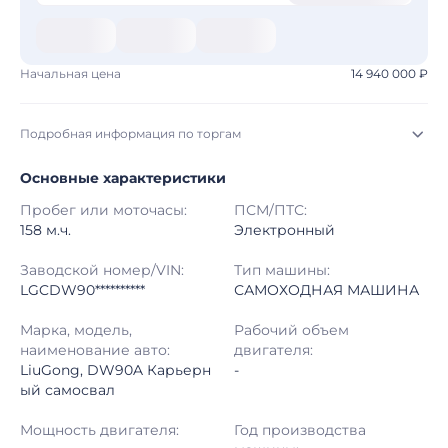
Начальная цена
14 940 000 ₽
Подробная информация по торгам
Основные характеристики
Начало торгов:
04.08.2026, 23:07 МСК
Пробег или моточасы:
ПСМ/ПТС:
Конец торгов:
11.08.2026, 21:40 МСК
158 м.ч.
Электронный
Тип аукциона:
Открытые торги
Заводской номер/VIN:
Тип машины:
LGCDW90**********
САМОХОДНАЯ МАШИНА
Начальная цена:
14 940 000 ₽
Марка, модель,
Рабочий объем
наименование авто:
двигателя:
Шаг торгов:
50 000 ₽
LiuGong, DW90A Карьерн
-
ый самосвал
Кол-во ставок:
-
Мощность двигателя:
Год производства
Регион:
Забайкальский Край