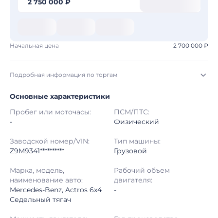
2 750 000 ₽
Начальная цена
2 700 000 ₽
Подробная информация по торгам
Основные характеристики
Начало торгов:
05.08.2026, 23:28 МСК
Пробег или моточасы:
ПСМ/ПТС:
Конец торгов:
13.08.2026, 00:28 МСК
-
Физический
Тип аукциона:
Открытые торги
Заводской номер/VIN:
Тип машины:
Z9M9341**********
Грузовой
Начальная цена:
2 700 000 ₽
Марка, модель,
Рабочий объем
наименование авто:
двигателя:
Шаг торгов:
50 000 ₽
Mercedes-Benz, Actros 6x4
-
Седельный тягач
Кол-во ставок:
-