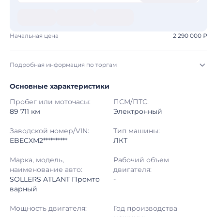
Начальная цена
2 290 000 ₽
Подробная информация по торгам
Основные характеристики
Начало торгов:
05.08.2026, 23:28 МСК
Пробег или моточасы:
ПСМ/ПТС:
Конец торгов:
13.08.2026, 00:28 МСК
89 711 км
Электронный
Тип аукциона:
Открытые торги
Заводской номер/VIN:
Тип машины:
EBECXM2**********
ЛКТ
Начальная цена:
2 290 000 ₽
Марка, модель,
Рабочий объем
наименование авто:
двигателя:
Шаг торгов:
50 000 ₽
SOLLERS ATLANT Промто
-
варный
Кол-во ставок:
-
Мощность двигателя:
Год производства
Регион:
Москва