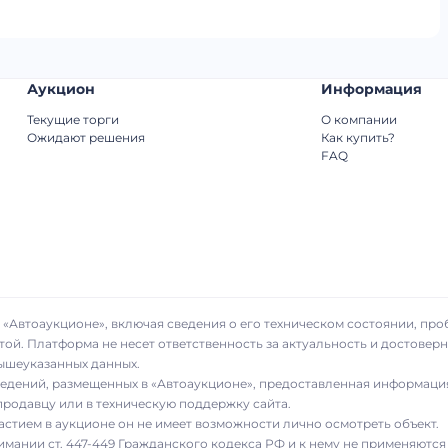
Аукцион
Информация
Текущие торги
О компании
Ожидают решения
Как купить?
FAQ
«Автоаукционе», включая сведения о его техническом состоянии, про
той. Платформа не несет ответственность за актуальность и достове
вышеуказанных данных.
сведений, размещенных в «Автоаукционе», предоставленная информаци
родавцу или в техническую поддержку сайта.
частием в аукционе он не имеет возможности лично осмотреть объект.
имании ст. 447-449 Гражданского кодекса РФ и к нему не применяются