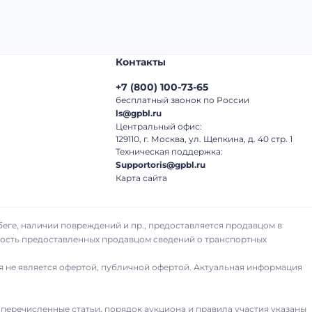
Контакты
+7
(
800
)
100-73-65
бесплатный звонок по России
ls@gpbl.ru
Центральный офис:
129110, г. Москва, ул. Щепкина, д. 40 стр. 1
Техническая поддержка:
Supportoris@gpbl.ru
Карта сайта
беге, наличии повреждений и пр., предоставляется продавцом в
рность предоставленных продавцом сведений о транспортных
я не является офертой, публичной офертой. Актуальная информация
 перечисленные статьи, порядок аукциона и правила участия указаны