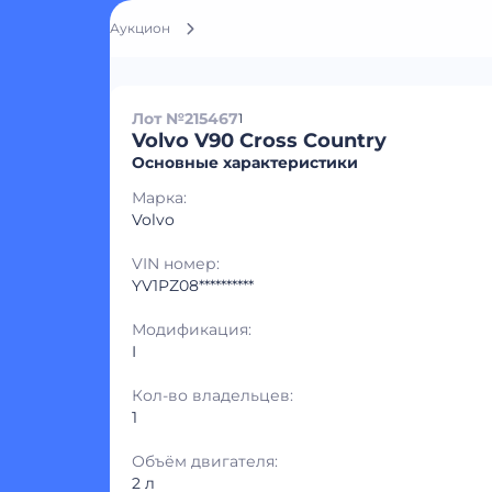
Аукцион
Лот №215467
1
Volvo V90 Cross Country
Основные характеристики
Марка:
Volvo
VIN номер:
YV1PZ08**********
Модификация:
I
Кол-во владельцев:
1
Объём двигателя:
2 л