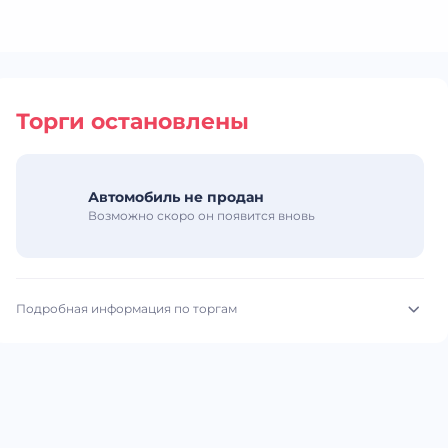
Торги остановлены
Автомобиль не продан
Возможно скоро он появится вновь
Подробная информация по торгам
Начало торгов:
17.06.2026, 16:14 МСК
Конец торгов:
17.06.2026, 16:49 МСК
Тип аукциона:
Открытые торги