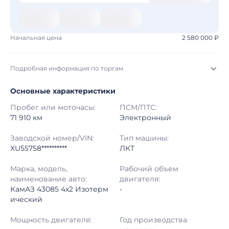
Начальная цена
2 580 000 ₽
Подробная информация по торгам
Основные характеристики
Начало торгов:
06.08.2026, 09:08 МСК
Пробег или моточасы:
ПСМ/ПТС:
Конец торгов:
13.08.2026, 09:08 МСК
71 910 км
Электронный
Тип аукциона:
Открытые торги
Заводской номер/VIN:
Тип машины:
XU55758**********
ЛКТ
Начальная цена:
2 580 000 ₽
Марка, модель,
Рабочий объем
наименование авто:
двигателя:
Шаг торгов:
50 000 ₽
КамАЗ 43085 4x2 Изотерм
-
ический
Кол-во ставок:
-
Мощность двигателя:
Год производства
Регион:
Московская Область