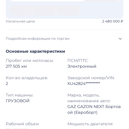
Начальная цена
2 480 000 ₽
Подробная информация по торгам
Основные характеристики
Начало торгов:
05.08.2026, 22:07 МСК
Пробег или моточасы:
ПСМ/ПТС:
Конец торгов:
12.08.2026, 21:10 МСК
217 505 км
Электронный
Тип аукциона:
Открытые торги
Кол-во владельцев:
Заводской номер/VIN:
2
XU42824**********
Начальная цена:
2 480 000 ₽
Тип машины:
Марка, модель,
ГРУЗОВОЙ
наименование авто:
Шаг торгов:
50 000 ₽
GAZ GAZON NEXT Бортов
ой (Евроборт)
Кол-во ставок:
-
Рабочий объем
Мощность двигателя:
Регион:
Свердловская Область