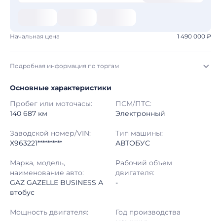
Начальная цена
1 490 000 ₽
Подробная информация по торгам
Основные характеристики
Начало торгов:
31.07.2026, 09:10 МСК
Пробег или моточасы:
ПСМ/ПТС:
Конец торгов:
07.08.2026, 09:10 МСК
140 687 км
Электронный
Тип аукциона:
Открытые торги
Заводской номер/VIN:
Тип машины:
X963221**********
АВТОБУС
Начальная цена:
1 490 000 ₽
Марка, модель,
Рабочий объем
наименование авто:
двигателя:
Шаг торгов:
50 000 ₽
GAZ GAZELLE BUSINESS А
-
втобус
Кол-во ставок:
-
Мощность двигателя:
Год производства
Регион:
Кемеровская Область