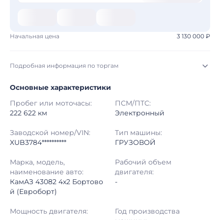
Начальная цена
3 130 000 ₽
Подробная информация по торгам
Основные характеристики
Начало торгов:
06.08.2026, 14:22 МСК
Пробег или моточасы:
ПСМ/ПТС:
Конец торгов:
13.08.2026, 14:40 МСК
222 622 км
Электронный
Тип аукциона:
Открытые торги
Заводской номер/VIN:
Тип машины:
XUB3784**********
ГРУЗОВОЙ
Начальная цена:
3 130 000 ₽
Марка, модель,
Рабочий объем
наименование авто:
двигателя:
Шаг торгов:
50 000 ₽
КамАЗ 43082 4x2 Бортово
-
й (Евроборт)
Кол-во ставок:
-
Мощность двигателя:
Год производства
Регион:
Новосибирская Область