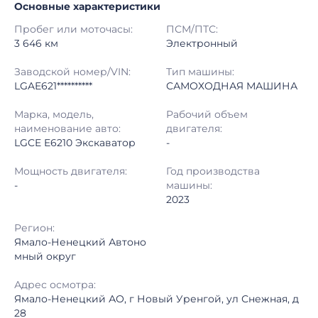
Основные характеристики
Начало торгов:
25.06.2026, 12:42 МСК
Пробег или моточасы:
ПСМ/ПТС:
Конец торгов:
25.06.2026, 17:16 МСК
3 646 км
Электронный
Тип аукциона:
Открытые торги
Заводской номер/VIN:
Тип машины:
LGAE621**********
САМОХОДНАЯ МАШИНА
Начальная цена:
6 990 000 ₽
Марка, модель,
Рабочий объем
наименование авто:
двигателя:
Шаг торгов:
50 000 ₽
LGCE E6210 Экскаватор
-
Кол-во ставок:
-
Мощность двигателя:
Год производства
-
машины:
Регион:
Ямало-Ненецкий Автономный округ
2023
Регион:
Ямало-Ненецкий Автоно
мный округ
Адрес осмотра:
Ямало-Ненецкий АО, г Новый Уренгой, ул Снежная, д
28