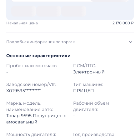
Начальная цена
2 170 000 ₽
Подробная информация по торгам
Основные характеристики
Начало торгов:
06.08.2026, 18:16 МСК
Пробег или моточасы:
ПСМ/ПТС:
Конец торгов:
13.08.2026, 18:52 МСК
-
Электронный
Тип аукциона:
Открытые торги
Заводской номер/VIN:
Тип машины:
Х0Т9595**********
ПРИЦЕП
Начальная цена:
2 170 000 ₽
Марка, модель,
Рабочий объем
наименование авто:
двигателя:
Шаг торгов:
50 000 ₽
Тонар 9595 Полуприцеп с
-
амосвальный
Кол-во ставок:
-
Мощность двигателя:
Год производства
Регион:
Воронежская Область