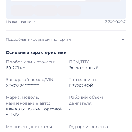
Начальная цена
7 700 000 ₽
Подробная информация по торгам
Основные характеристики
Начало торгов:
06.08.2026, 09:08 МСК
Пробег или моточасы:
ПСМ/ПТС:
Конец торгов:
13.08.2026, 09:08 МСК
69 201 км
Электронный
Тип аукциона:
Открытые торги
Заводской номер/VIN:
Тип машины:
XDC7324**********
ГРУЗОВОЙ
Начальная цена:
7 700 000 ₽
Марка, модель,
Рабочий объем
наименование авто:
двигателя:
Шаг торгов:
50 000 ₽
КамАЗ 65115 6x4 Бортовой
-
с КМУ
Кол-во ставок:
-
Мощность двигателя:
Год производства
Регион:
Московская Область