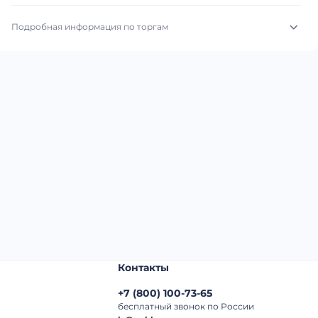
Подробная информация по торгам
Начало торгов:
05.08.2026, 09:06 МСК
Конец торгов:
12.08.2026, 09:06 МСК
Тип аукциона:
Открытые торги
Начальная цена:
3 620 000 ₽
Шаг торгов:
50 000 ₽
Кол-во ставок:
-
Регион:
Московская Область
Контакты
+7
(
800
)
100-73-65
бесплатный звонок по России