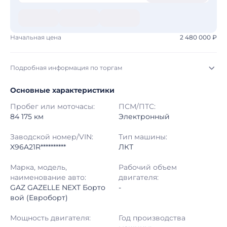
Начальная цена
2 480 000 ₽
Подробная информация по торгам
Основные характеристики
Начало торгов:
05.08.2026, 09:06 МСК
Пробег или моточасы:
ПСМ/ПТС:
Конец торгов:
12.08.2026, 09:06 МСК
84 175 км
Электронный
Тип аукциона:
Открытые торги
Заводской номер/VIN:
Тип машины:
X96A21R**********
ЛКТ
Начальная цена:
2 480 000 ₽
Марка, модель,
Рабочий объем
наименование авто:
двигателя:
Шаг торгов:
50 000 ₽
GAZ GAZELLE NEXT Борто
-
вой (Евроборт)
Кол-во ставок:
-
Мощность двигателя:
Год производства
Регион:
Московская Область