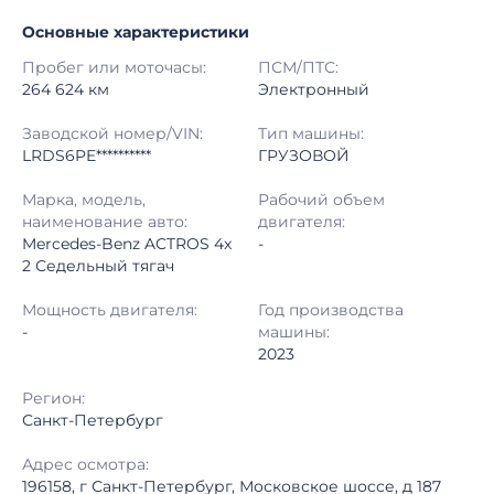
Основные характеристики
Начало торгов:
12.06.2026, 05:20 МСК
Пробег или моточасы:
ПСМ/ПТС:
Конец торгов:
17.06.2026, 13:52 МСК
264 624 км
Электронный
Тип аукциона:
Открытые торги
Заводской номер/VIN:
Тип машины:
LRDS6PE**********
ГРУЗОВОЙ
Начальная цена:
8 020 000 ₽
Марка, модель,
Рабочий объем
наименование авто:
двигателя:
Шаг торгов:
50 000 ₽
Mercedes-Benz ACTROS 4x
-
2 Седельный тягач
Кол-во ставок:
-
Мощность двигателя:
Год производства
Регион:
Санкт-Петербург
-
машины:
2023
Регион:
Санкт-Петербург
Адрес осмотра:
196158, г Санкт-Петербург, Московское шоссе, д 187