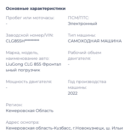
Основные характеристики
Начало торгов:
24.07.2026, 05:23 МСК
Пробег или моточасы:
ПСМ/ПТС:
Конец торгов:
24.07.2026, 09:42 МСК
-
Электронный
Тип аукциона:
Открытые торги
Заводской номер/VIN:
Тип машины:
CLG855H**********
САМОХОДНАЯ МАШИНА
Начальная цена:
5 160 000 ₽
Марка, модель,
Рабочий объем
наименование авто:
двигателя:
Шаг торгов:
50 000 ₽
LiuGong CLG 855 Фронтал
-
ьный погрузчик
Кол-во ставок:
-
Мощность двигателя:
Год производства
Регион:
Кемеровская Область
-
машины:
2022
Регион:
Кемеровская Область
Адрес осмотра:
Кемеровская область-Кузбасс, г.Новокузнецк, ш. Ильи