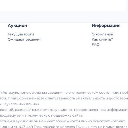
Аукцион
Информация
Текущие торги
О компании
Ожидают решения
Как купить?
FAQ
«Автоаукционе», включая сведения о его техническом состоянии, про
той. Платформа не несет ответственность за актуальность и достове
вышеуказанных данных.
сведений, размещенных в «Автоаукционе», предоставленная информаци
родавцу или в техническую поддержку сайта.
частием в аукционе он не имеет возможности лично осмотреть объект.
имании ст. 447-449 Гражданского кодекса РФ и к нему не применяются