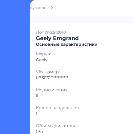
Аукцион
Лот №251201
0
Geely Emgrand
Основные характеристики
Марка:
Geely
VIN номер:
LB3F310**********
Модификация:
II
Кол-во владельцев:
1
Объём двигателя:
1.5 л