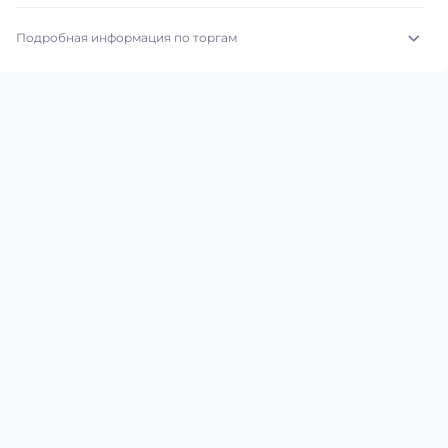
Подробная информация по торгам
Начало торгов:
07.08.2026, 08:02 МСК
Конец торгов:
14.08.2026, 07:52 МСК
Тип аукциона:
Открытые торги
Начальная цена:
1 240 000 ₽
Шаг торгов:
50 000 ₽
Кол-во ставок:
-
Регион:
Москва