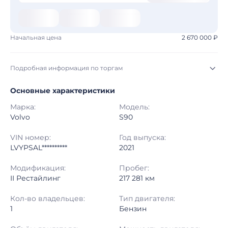
Начальная цена
2 670 000 ₽
Подробная информация по торгам
Основные характеристики
Начало торгов:
07.08.2026, 10:20 МСК
Марка:
Модель:
Конец торгов:
14.08.2026, 10:20 МСК
Volvo
S90
Тип аукциона:
Открытые торги
VIN номер:
Год выпуска:
LVYPSAL**********
2021
Начальная цена:
2 670 000 ₽
Модификация:
Пробег:
II Рестайлинг
217 281 км
Шаг торгов:
50 000 ₽
Кол-во владельцев:
Тип двигателя:
Кол-во ставок:
-
1
Бензин
Регион:
Адыгея Республика