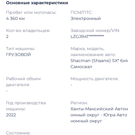
Основные характеристики
Начало торгов:
10.07.2026, 14:37 МСК
Пробег или моточасы:
ПСМ/ПТС:
Конец торгов:
17.07.2026, 11:52 МСК
4 360 км
Электронный
Тип аукциона:
Открытые торги
Кол-во владельцев:
Заводской номер/VIN:
2
LZGJR4T**********
Начальная цена:
3 800 000 ₽
Тип машины:
Марка, модель,
ГРУЗОВОЙ
наименование авто:
Шаг торгов:
50 000 ₽
Shacman (Shaanxi) SX* 6x4
Самосвал
Кол-во ставок:
-
Рабочий объем
Мощность двигателя:
Регион:
Ханты-Мансийский Автономный округ - Югра Автономный округ
двигателя:
-
-
Год производства
Регион:
машины:
Ханты-Мансийский Автон
2022
омный округ - Югра Авто
номный округ
Состояние: