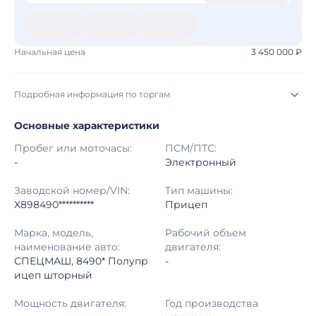
Начальная цена
3 450 000 ₽
Подробная информация по торгам
Основные характеристики
Начало торгов:
08.08.2026, 01:32 МСК
Пробег или моточасы:
ПСМ/ПТС:
Конец торгов:
15.08.2026, 02:32 МСК
-
Электронный
Тип аукциона:
Открытые торги
Заводской номер/VIN:
Тип машины:
X898490**********
Прицеп
Начальная цена:
3 450 000 ₽
Марка, модель,
Рабочий объем
наименование авто:
двигателя:
Шаг торгов:
50 000 ₽
СПЕЦМАШ, 8490* Полупр
-
ицеп шторный
Кол-во ставок:
-
Мощность двигателя:
Год производства
Регион:
Московская Область