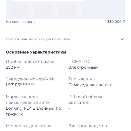
Начальная цена
1 330 000 ₽
Подробная информация по торгам
Основные характеристики
Начало торгов:
03.08.2026, 08:38 МСК
Пробег или моточасы:
ПСМ/ПТС:
Конец торгов:
10.08.2026, 08:29 МСК
252 км
Электронный
Тип аукциона:
Открытые торги
Заводской номер/VIN:
Тип машины:
L971115**********
Самоходная машина
Начальная цена:
1 330 000 ₽
Марка, модель,
Рабочий объем
наименование авто:
двигателя:
Шаг торгов:
50 000 ₽
Lonking FD* Вилочный по
-
грузчик
Кол-во ставок:
-
Мощность двигателя:
Год производства
Регион:
Адыгея Республика