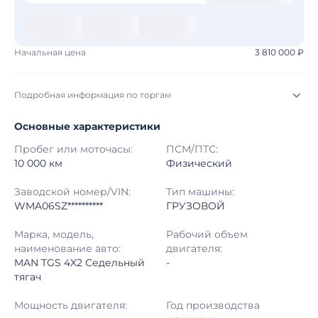
Начальная цена
3 810 000 ₽
Подробная информация по торгам
Основные характеристики
Начало торгов:
04.08.2026, 07:26 МСК
Пробег или моточасы:
ПСМ/ПТС:
Конец торгов:
11.08.2026, 06:36 МСК
10 000 км
Физический
Тип аукциона:
Открытые торги
Заводской номер/VIN:
Тип машины:
WMA06SZ**********
ГРУЗОВОЙ
Начальная цена:
3 810 000 ₽
Марка, модель,
Рабочий объем
наименование авто:
двигателя:
Шаг торгов:
50 000 ₽
MAN TGS 4X2 Седельный
-
тягач
Кол-во ставок:
-
Мощность двигателя:
Год производства
Регион:
Московская Область