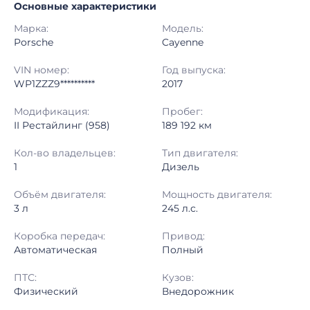
Основные характеристики
Начало торгов:
30.06.2026, 01:27 МСК
Марка:
Модель:
Конец торгов:
06.07.2026, 13:23 МСК
Porsche
Cayenne
Тип аукциона:
Открытые торги
VIN номер:
Год выпуска:
WP1ZZZ9**********
2017
Начальная цена:
4 540 000 ₽
Модификация:
Пробег:
II Рестайлинг (958)
189 192 км
Шаг торгов:
50 000 ₽
Кол-во владельцев:
Тип двигателя:
Кол-во ставок:
-
1
Дизель
Регион:
Воронежская Область
Объём двигателя:
Мощность двигателя:
3 л
245 л.с.
Коробка передач:
Привод:
Автоматическая
Полный
ПТС:
Кузов:
Физический
Внедорожник