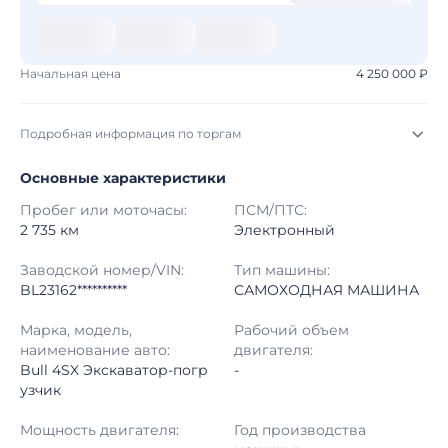
Начальная цена
4 250 000 ₽
Подробная информация по торгам
Основные характеристики
Начало торгов:
05.08.2026, 08:04 МСК
Пробег или моточасы:
ПСМ/ПТС:
Конец торгов:
12.08.2026, 07:04 МСК
2 735 км
Электронный
Тип аукциона:
Открытые торги
Заводской номер/VIN:
Тип машины:
BL23162**********
САМОХОДНАЯ МАШИНА
Начальная цена:
4 250 000 ₽
Марка, модель,
Рабочий объем
наименование авто:
двигателя:
Шаг торгов:
50 000 ₽
Bull 4SX Экскаватор-погр
-
узчик
Кол-во ставок:
-
Мощность двигателя:
Год производства
Регион:
Татарстан Республика