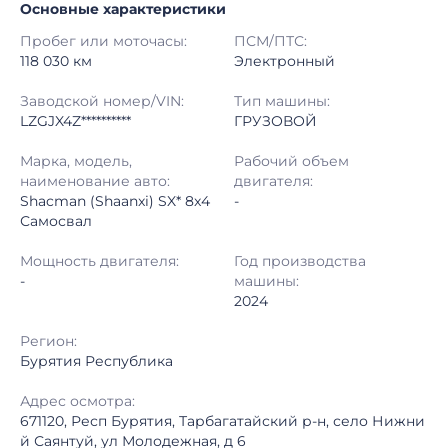
Основные характеристики
Начало торгов:
06.07.2026, 09:00 МСК
Пробег или моточасы:
ПСМ/ПТС:
Конец торгов:
13.07.2026, 09:00 МСК
118 030 км
Электронный
Тип аукциона:
Открытые торги
Заводской номер/VIN:
Тип машины:
LZGJX4Z**********
ГРУЗОВОЙ
Начальная цена:
5 460 000 ₽
Марка, модель,
Рабочий объем
наименование авто:
двигателя:
Шаг торгов:
50 000 ₽
Shacman (Shaanxi) SX* 8x4
-
Самосвал
Кол-во ставок:
-
Мощность двигателя:
Год производства
Регион:
Бурятия Республика
-
машины:
2024
Регион:
Бурятия Республика
Адрес осмотра:
671120, Респ Бурятия, Тарбагатайский р-н, село Нижни
й Саянтуй, ул Молодежная, д 6