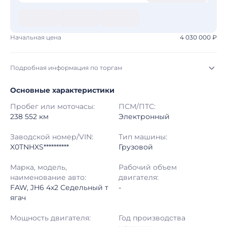
Начальная цена
4 030 000 ₽
Подробная информация по торгам
Основные характеристики
Начало торгов:
07.08.2026, 09:04 МСК
Пробег или моточасы:
ПСМ/ПТС:
Конец торгов:
14.08.2026, 09:04 МСК
238 552 км
Электронный
Тип аукциона:
Открытые торги
Заводской номер/VIN:
Тип машины:
X0TNHXS**********
Грузовой
Начальная цена:
4 030 000 ₽
Марка, модель,
Рабочий объем
наименование авто:
двигателя:
Шаг торгов:
50 000 ₽
FAW, JH6 4x2 Седельный т
-
ягач
Кол-во ставок:
-
Мощность двигателя:
Год производства
Регион:
Санкт-Петербург