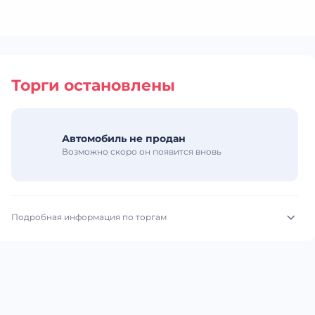
Торги остановлены
Автомобиль не продан
Возможно скоро он появится вновь
Подробная информация по торгам
Начало торгов:
07.07.2026, 10:00 МСК
Конец торгов:
14.07.2026, 09:00 МСК
Тип аукциона:
Открытые торги