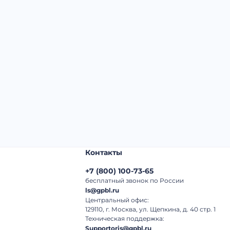
Начальная цена:
3 650 000 ₽
Шаг торгов:
50 000 ₽
Кол-во ставок:
-
Регион:
Ставропольский Край
Контакты
+7
(
800
)
100-73-65
бесплатный звонок по России
ls@gpbl.ru
Центральный офис:
129110, г. Москва, ул. Щепкина, д. 40 стр. 1
Техническая поддержка:
Supportoris@gpbl.ru