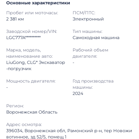
Основные характеристики
Начало торгов:
07.07.2026, 10:00 МСК
Пробег или моточасы:
ПСМ/ПТС:
Конец торгов:
14.07.2026, 09:00 МСК
2 381 км
Электронный
Тип аукциона:
Открытые торги
Заводской номер/VIN:
Тип машины:
LGC777A**********
Самоходная машина
Начальная цена:
5 980 000 ₽
Марка, модель,
Рабочий объем
наименование авто:
двигателя:
Шаг торгов:
50 000 ₽
LiuGong, CLG* Экскаватор
-
-погрузчик
Кол-во ставок:
-
Мощность двигателя:
Год производства
Регион:
Воронежская Область
-
машины:
2024
Регион:
Воронежская Область
Адрес осмотра:
396034, Воронежская обл, Рамонский р-н, тер Новожи
вотинное, зд 52/5, помещ 1