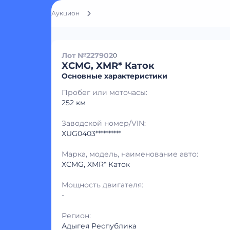
Аукцион
Лот №227902
0
XCMG, XMR* Каток
Основные характеристики
Пробег или моточасы:
252 км
Заводской номер/VIN:
XUG0403**********
Марка, модель, наименование авто:
XCMG, XMR* Каток
Мощность двигателя:
-
Регион:
Адыгея Республика