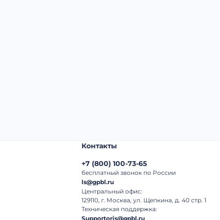
Начальная цена:
3 040 000 ₽
Шаг торгов:
50 000 ₽
Кол-во ставок:
-
Регион:
Адыгея Республика
Контакты
+7
(
800
)
100-73-65
бесплатный звонок по России
ls@gpbl.ru
Центральный офис:
129110, г. Москва, ул. Щепкина, д. 40 стр. 1
Техническая поддержка:
Supportoris@gpbl.ru