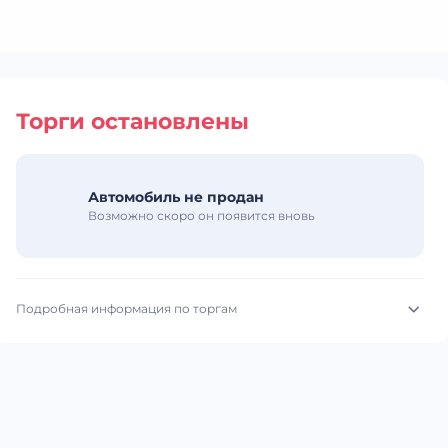
Торги остановлены
Автомобиль не продан
Возможно скоро он появится вновь
Подробная информация по торгам
Начало торгов:
09.07.2026, 10:00 МСК
Конец торгов:
16.07.2026, 09:00 МСК
Тип аукциона:
Открытые торги