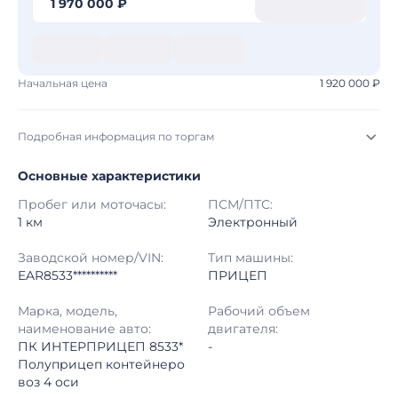
1 970 000 ₽
Начальная цена
1 920 000 ₽
Подробная информация по торгам
Основные характеристики
Начало торгов:
07.08.2026, 08:04 МСК
Пробег или моточасы:
ПСМ/ПТС:
Конец торгов:
14.08.2026, 07:04 МСК
1 км
Электронный
Тип аукциона:
Открытые торги
Заводской номер/VIN:
Тип машины:
EAR8533**********
ПРИЦЕП
Начальная цена:
1 920 000 ₽
Марка, модель,
Рабочий объем
наименование авто:
двигателя:
Шаг торгов:
50 000 ₽
ПК ИНТЕРПРИЦЕП 8533*
-
Полуприцеп контейнеро
Кол-во ставок:
-
воз 4 оси