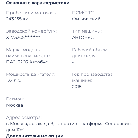
Основные характеристики
Начало торгов:
23.07.2026, 09:12 МСК
Пробег или моточасы:
ПСМ/ПТС:
Конец торгов:
24.07.2026, 13:09 МСК
243 155 км
Физический
Тип аукциона:
Открытые торги
Заводской номер/VIN:
Тип машины:
X1M3205**********
АВТОБУС
Начальная цена:
1 160 000 ₽
Марка, модель,
Рабочий объем
наименование авто:
двигателя:
Шаг торгов:
50 000 ₽
ПАЗ, 3205 Автобус
-
Кол-во ставок:
-
Мощность двигателя:
Год производства
122 л.с.
машины:
Регион:
Москва
2018
Регион:
Москва
Адрес осмотра:
г. Москва, эстакада В, напротив платформа Северянин,
дом 10с1.
Дополнительные опции