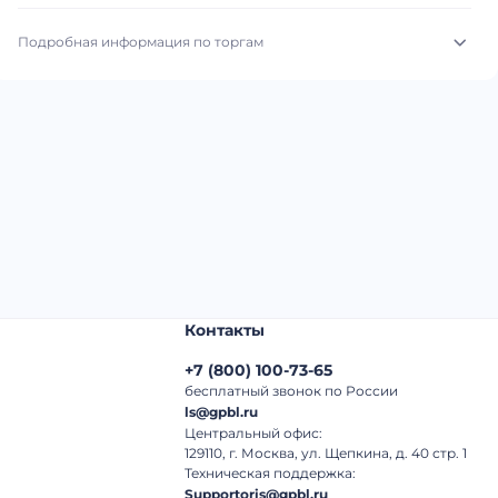
Подробная информация по торгам
Начало торгов:
07.08.2026, 19:20 МСК
Конец торгов:
14.08.2026, 20:20 МСК
Тип аукциона:
Открытые торги
Начальная цена:
2 820 000 ₽
Шаг торгов:
50 000 ₽
Контакты
Кол-во ставок:
-
+7
(
800
)
100-73-65
Регион:
Московская Область
бесплатный звонок по России
ls@gpbl.ru
Центральный офис:
129110, г. Москва, ул. Щепкина, д. 40 стр. 1
Техническая поддержка:
Supportoris@gpbl.ru