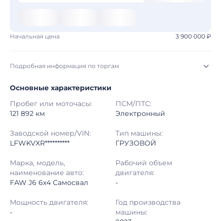
Начальная цена
3 900 000 ₽
Подробная информация по торгам
Основные характеристики
Начало торгов:
31.07.2026, 21:25 МСК
Пробег или моточасы:
ПСМ/ПТС:
Конец торгов:
07.08.2026, 22:25 МСК
121 892 км
Электронный
Тип аукциона:
Открытые торги
Заводской номер/VIN:
Тип машины:
LFWKVXR**********
ГРУЗОВОЙ
Начальная цена:
3 900 000 ₽
Марка, модель,
Рабочий объем
наименование авто:
двигателя:
Шаг торгов:
50 000 ₽
FAW J6 6x4 Самосвал
-
Кол-во ставок:
-
Мощность двигателя:
Год производства
-
машины:
Регион:
Московская Область