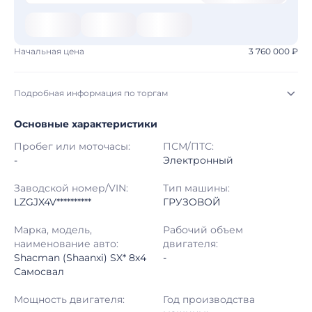
Начальная цена
3 760 000 ₽
Подробная информация по торгам
Основные характеристики
Начало торгов:
30.07.2026, 15:53 МСК
Пробег или моточасы:
ПСМ/ПТС:
Конец торгов:
10.08.2026, 14:12 МСК
-
Электронный
Тип аукциона:
Открытые торги
Заводской номер/VIN:
Тип машины:
LZGJX4V**********
ГРУЗОВОЙ
Начальная цена:
3 760 000 ₽
Марка, модель,
Рабочий объем
наименование авто:
двигателя:
Шаг торгов:
50 000 ₽
Shacman (Shaanxi) SX* 8x4
-
Самосвал
Кол-во ставок:
-
Мощность двигателя:
Год производства
Регион:
Пермский Край