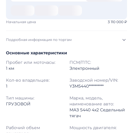
Начальная цена
3 110 000 ₽
Подробная информация по торгам
Основные характеристики
Начало торгов:
30.07.2026, 16:26 МСК
Пробег или моточасы:
ПСМ/ПТС:
Конец торгов:
10.08.2026, 14:48 МСК
1 км
Электронный
Тип аукциона:
Открытые торги
Кол-во владельцев:
Заводской номер/VIN:
1
Y3M5440**********
Начальная цена:
3 110 000 ₽
Тип машины:
Марка, модель,
ГРУЗОВОЙ
наименование авто:
Шаг торгов:
50 000 ₽
МАЗ 5440 4x2 Седельный
тягач
Кол-во ставок:
-
Рабочий объем
Мощность двигателя:
Регион:
Пермский Край