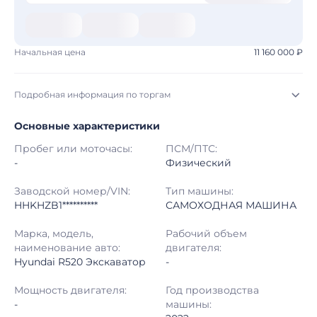
Начальная цена
11 160 000 ₽
Подробная информация по торгам
Основные характеристики
Начало торгов:
30.07.2026, 16:26 МСК
Пробег или моточасы:
ПСМ/ПТС:
Конец торгов:
10.08.2026, 14:48 МСК
-
Физический
Тип аукциона:
Открытые торги
Заводской номер/VIN:
Тип машины:
HHKHZB1**********
САМОХОДНАЯ МАШИНА
Начальная цена:
11 160 000 ₽
Марка, модель,
Рабочий объем
наименование авто:
двигателя:
Шаг торгов:
50 000 ₽
Hyundai R520 Экскаватор
-
Кол-во ставок:
-
Мощность двигателя:
Год производства
-
машины:
Регион:
Амурская Область