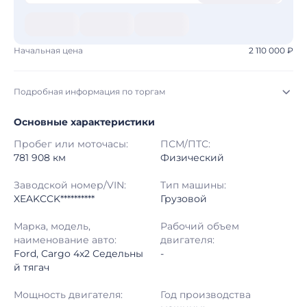
Начальная цена
2 110 000 ₽
Подробная информация по торгам
Основные характеристики
Начало торгов:
08.08.2026, 00:30 МСК
Пробег или моточасы:
ПСМ/ПТС:
Конец торгов:
15.08.2026, 01:30 МСК
781 908 км
Физический
Тип аукциона:
Открытые торги
Заводской номер/VIN:
Тип машины:
XEAKCCK**********
Грузовой
Начальная цена:
2 110 000 ₽
Марка, модель,
Рабочий объем
наименование авто:
двигателя:
Шаг торгов:
50 000 ₽
Ford, Cargo 4x2 Седельны
-
й тягач
Кол-во ставок:
-
Мощность двигателя:
Год производства
Регион:
Московская Область