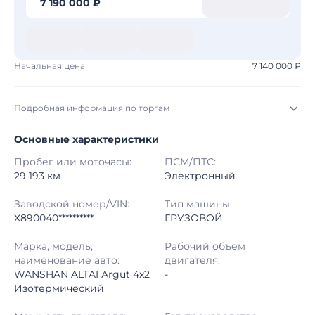
7 190 000 ₽
Начальная цена
7 140 000 ₽
Подробная информация по торгам
Основные характеристики
Начало торгов:
04.08.2026, 02:16 МСК
Пробег или моточасы:
ПСМ/ПТС:
Конец торгов:
12.08.2026, 01:16 МСК
29 193 км
Электронный
Тип аукциона:
Открытые торги
Заводской номер/VIN:
Тип машины:
X890040**********
ГРУЗОВОЙ
Начальная цена:
7 140 000 ₽
Марка, модель,
Рабочий объем
наименование авто:
двигателя:
Шаг торгов:
50 000 ₽
WANSHAN ALTAI Аrgut 4x2
-
Изотермический
Кол-во ставок:
-