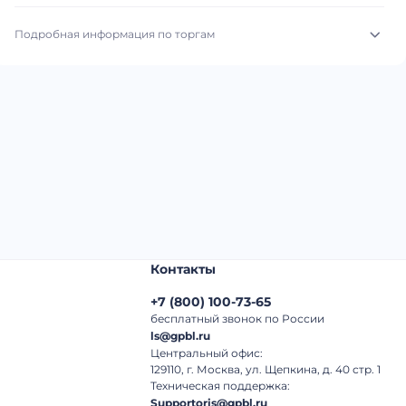
Подробная информация по торгам
Начало торгов:
04.08.2026, 02:16 МСК
Конец торгов:
12.08.2026, 01:16 МСК
Тип аукциона:
Открытые торги
Начальная цена:
1 980 000 ₽
Шаг торгов:
50 000 ₽
Контакты
Кол-во ставок:
-
+7
(
800
)
100-73-65
Регион:
Башкортостан Республика
бесплатный звонок по России
ls@gpbl.ru
Центральный офис:
129110, г. Москва, ул. Щепкина, д. 40 стр. 1
Техническая поддержка:
Supportoris@gpbl.ru