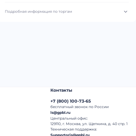
Подробная информация по торгам
Начало торгов:
04.08.2026, 02:16 МСК
Конец торгов:
12.08.2026, 01:16 МСК
Тип аукциона:
Открытые торги
Начальная цена:
6 210 000 ₽
Шаг торгов:
50 000 ₽
Контакты
Кол-во ставок:
-
+7
(
800
)
100-73-65
Регион:
Нижегородская Область
бесплатный звонок по России
ls@gpbl.ru
Центральный офис:
129110, г. Москва, ул. Щепкина, д. 40 стр. 1
Техническая поддержка:
Supportoris@gpbl.ru