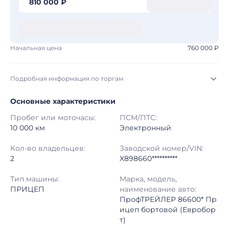
810 000 ₽
Начальная цена
760 000 ₽
Подробная информация по торгам
Основные характеристики
Начало торгов:
04.08.2026, 02:37 МСК
Пробег или моточасы:
ПСМ/ПТС:
Конец торгов:
12.08.2026, 01:40 МСК
10 000 км
Электронный
Тип аукциона:
Открытые торги
Кол-во владельцев:
Заводской номер/VIN:
2
X898660**********
Начальная цена:
760 000 ₽
Тип машины:
Марка, модель,
ПРИЦЕП
наименование авто:
Шаг торгов:
50 000 ₽
ПрофТРЕЙЛЕР 86600* Пр
ицеп бортовой (Евробор
Кол-во ставок:
-
т)