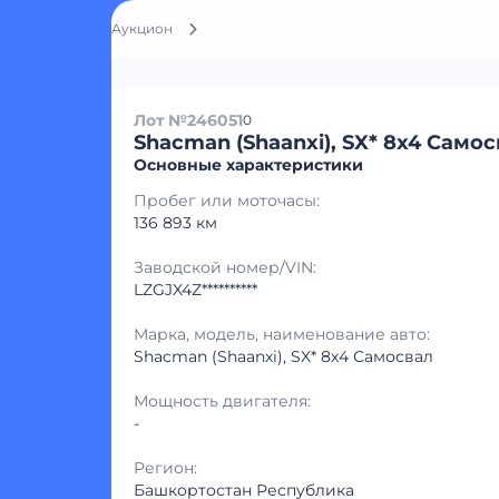
Аукцион
Лот №246051
0
Shacman (Shaanxi), SX* 8x4 Само
Основные характеристики
Пробег или моточасы:
136 893 км
Заводской номер/VIN:
LZGJX4Z**********
Марка, модель, наименование авто:
Shacman (Shaanxi), SX* 8x4 Самосвал
Мощность двигателя:
-
Регион:
Башкортостан Республика