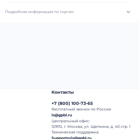
Подробная информация по торгам
Начало торгов:
03.08.2026, 03:14 МСК
Конец торгов:
11.08.2026, 02:14 МСК
Тип аукциона:
Открытые торги
Начальная цена:
5 690 000 ₽
Шаг торгов:
50 000 ₽
Контакты
Кол-во ставок:
-
+7
(
800
)
100-73-65
Регион:
Башкортостан Республика
бесплатный звонок по России
ls@gpbl.ru
Центральный офис:
129110, г. Москва, ул. Щепкина, д. 40 стр. 1
Техническая поддержка:
Supportoris@gpbl.ru