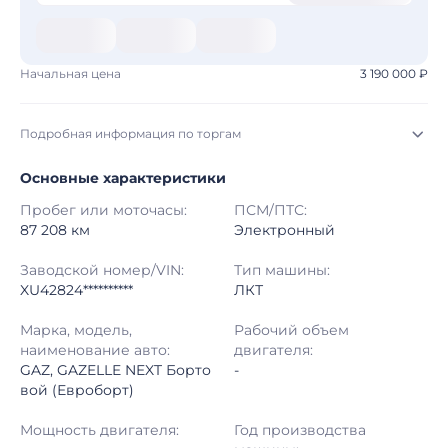
Начальная цена
3 190 000 ₽
Подробная информация по торгам
Основные характеристики
Начало торгов:
03.08.2026, 03:14 МСК
Пробег или моточасы:
ПСМ/ПТС:
Конец торгов:
11.08.2026, 02:14 МСК
87 208 км
Электронный
Тип аукциона:
Открытые торги
Заводской номер/VIN:
Тип машины:
XU42824**********
ЛКТ
Начальная цена:
3 190 000 ₽
Марка, модель,
Рабочий объем
наименование авто:
двигателя:
Шаг торгов:
50 000 ₽
GAZ, GAZELLE NEXT Борто
-
вой (Евроборт)
Кол-во ставок:
-
Мощность двигателя:
Год производства
Регион:
Самарская Область