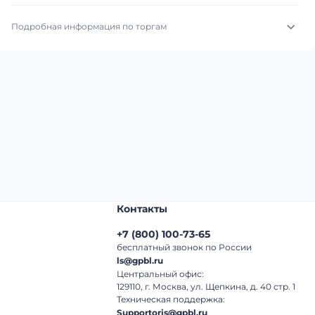
Подробная информация по торгам
Начало торгов:
03.08.2026, 03:14 МСК
Конец торгов:
11.08.2026, 02:14 МСК
Тип аукциона:
Открытые торги
Начальная цена:
1 060 000 ₽
Шаг торгов:
50 000 ₽
Контакты
Кол-во ставок:
-
+7
(
800
)
100-73-65
Регион:
Татарстан Республика
бесплатный звонок по России
ls@gpbl.ru
Центральный офис:
129110, г. Москва, ул. Щепкина, д. 40 стр. 1
Техническая поддержка:
Supportoris@gpbl.ru