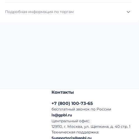
Подробная информация по торгам
Начало торгов:
03.08.2026, 03:14 МСК
Конец торгов:
11.08.2026, 02:14 МСК
Тип аукциона:
Открытые торги
Начальная цена:
4 740 000 ₽
Шаг торгов:
50 000 ₽
Контакты
Кол-во ставок:
-
+7
(
800
)
100-73-65
Регион:
Башкортостан Республика
бесплатный звонок по России
ls@gpbl.ru
Центральный офис:
129110, г. Москва, ул. Щепкина, д. 40 стр. 1
Техническая поддержка:
Supportoris@gpbl.ru