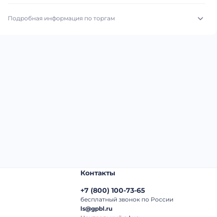
Подробная информация по торгам
Начало торгов:
03.08.2026, 03:14 МСК
Конец торгов:
11.08.2026, 02:14 МСК
Тип аукциона:
Открытые торги
Начальная цена:
1 260 000 ₽
Шаг торгов:
50 000 ₽
Кол-во ставок:
-
Регион:
Санкт-Петербург
Контакты
+7
(
800
)
100-73-65
бесплатный звонок по России
ls@gpbl.ru