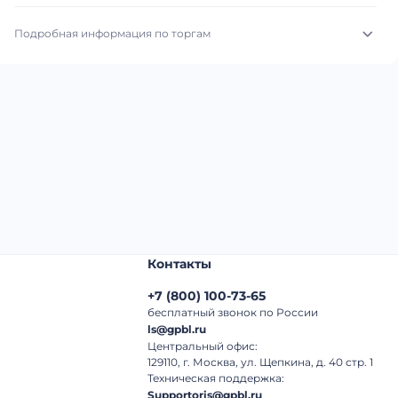
Подробная информация по торгам
Начало торгов:
03.08.2026, 03:14 МСК
Конец торгов:
11.08.2026, 02:14 МСК
Тип аукциона:
Открытые торги
Начальная цена:
2 440 000 ₽
Шаг торгов:
50 000 ₽
Контакты
Кол-во ставок:
-
+7
(
800
)
100-73-65
Регион:
Самарская Область
бесплатный звонок по России
ls@gpbl.ru
Центральный офис:
129110, г. Москва, ул. Щепкина, д. 40 стр. 1
Техническая поддержка:
Supportoris@gpbl.ru