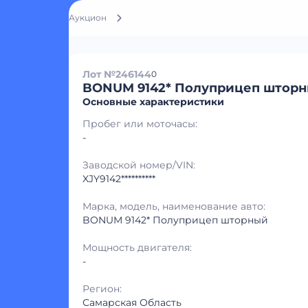
Аукцион
Лот №246144
0
BONUM 9142* Полуприцеп штор
Основные характеристики
Пробег или моточасы:
-
Заводской номер/VIN:
XJY9142**********
Марка, модель, наименование авто:
BONUM 9142* Полуприцеп шторный
Мощность двигателя:
-
Регион:
Самарская Область