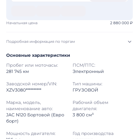
Начальная цена
2 880 000 ₽
Подробная информация по торгам
Основные характеристики
Начало торгов:
03.08.2026, 07:14 МСК
Пробег или моточасы:
ПСМ/ПТС:
Конец торгов:
10.08.2026, 07:00 МСК
281 745 км
Электронный
Тип аукциона:
Открытые торги
Заводской номер/VIN:
Тип машины:
XZV3080**********
ГРУЗОВОЙ
Начальная цена:
2 880 000 ₽
Марка, модель,
Рабочий объем
наименование авто:
двигателя:
Шаг торгов:
50 000 ₽
JAC N120 Бортовой (Евро
3 800 см³
борт)
Кол-во ставок:
-
Мощность двигателя:
Год производства
Регион:
Свердловская Область